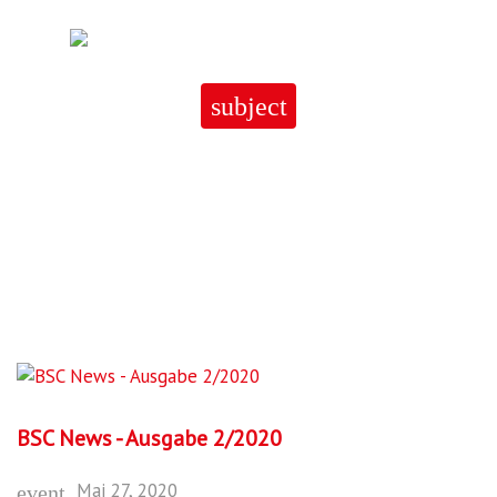
Skip
to
content
subject
27
Tag:
27.
BSC News - Ausgabe 2/2020
Mai
2020
Mai 27, 2020
event