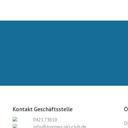
Kontakt Geschäftsstelle
Ö
0421.73610
D
info@bremer-ski-club.de