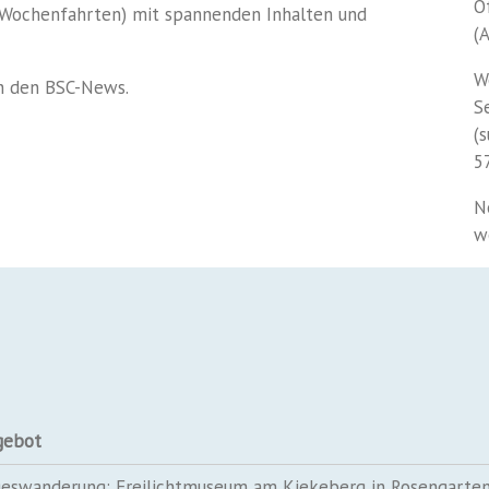
Ö
Wochenfahrten) mit spannenden Inhalten und
(
W
in den BSC-News.
S
(
5
N
w
gebot
eswanderung: Freilichtmuseum am Kiekeberg in Rosengarte