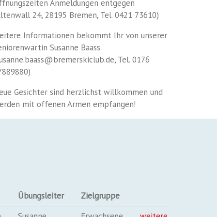
ffnungszeiten Anmeldungen entgegen
Altenwall 24, 28195 Bremen, Tel. 0421 73610)
eitere Informationen bekommt Ihr von unserer
eniorenwartin Susanne Baass
susanne.baass@bremerskiclub.de, Tel. 0176
7889880)
eue Gesichter sind herzlichst willkommen und
erden mit offenen Armen empfangen!
Übungsleiter
Zielgruppe
n
Susanne
Erwachsene
weitere