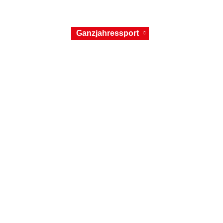
Wintersport
Ganzjahressport
Skischule
Üb