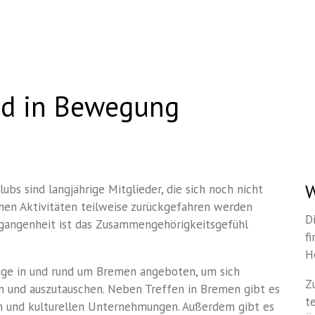
nd in Bewegung
W
bs sind langjährige Mitglieder, die sich noch nicht
chen Aktivitäten teilweise zurückgefahren werden
D
gangenheit ist das Zusammengehörigkeitsgefühl
f
H
üge in und rund um Bremen angeboten, um sich
Z
 und auszutauschen. Neben Treffen in Bremen gibt es
t
n und kulturellen Unternehmungen. Außerdem gibt es