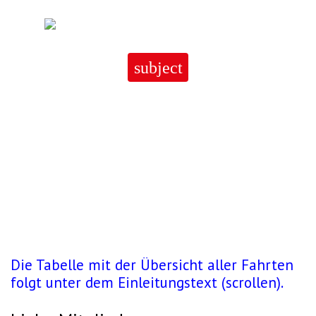
Skip
to
content
subject
Alle Vereinsfahrten im Winter
2025 / 2026
Alle
Vereinsfahrten
im
Die Tabelle mit der Übersicht aller Fahrten
Winter
folgt unter dem Einleitungstext (scrollen).
2025
/