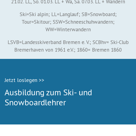
21.02. LL, So. 01.03. LL + Wa, Sa. 07.03. LL + Wandern
Ski=Ski alpin; LL=Langlauf; SB=Snowboard;
Tour=Skitour; SSW=Schneeschuhwandern;
WW=Winterwandern
LSVB=Landesskiverband Bremen e. V.; SCBhv= Ski-Club
Bremerhaven von 1961 e.V.; 1860= Bremen 1860
Jetzt loslegen >>
Ausbildung zum Ski- und
Snowboardlehrer