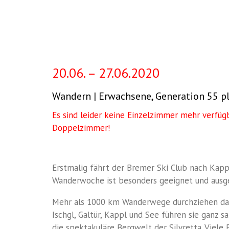
Wanderwoche
in
das
20.06. – 27.06.2020
Paznauntal
Wandern | Erwachsene, Generation 55 p
Es sind leider keine Einzelzimmer mehr verfügba
Doppelzimmer!
Erstmalig fährt der Bremer Ski Club nach Kap
Wanderwoche ist besonders geeignet und ausgea
Mehr als 1000 km Wanderwege durchziehen das
Ischgl, Galtür, Kappl und See führen sie ganz s
die spektakuläre Bergwelt der Silvretta. Viel