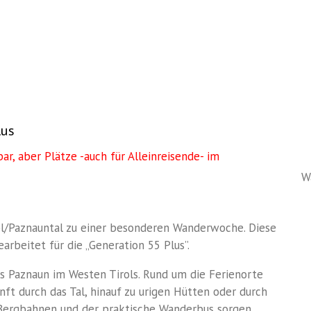
lus
r, aber Plätze -auch für Alleinreisende- im
W
pl/Paznauntal zu einer besonderen Wanderwoche. Diese
rbeitet für die „Generation 55 Plus”.
 Paznaun im Westen Tirols. Rund um die Ferienorte
anft durch das Tal, hinauf zu urigen Hütten oder durch
e Bergbahnen und der praktische Wanderbus sorgen