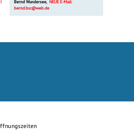
I
Bernd Wundersee,
NEUE E-Mail
:
bernd.bsc@web.de
ffnungszeiten