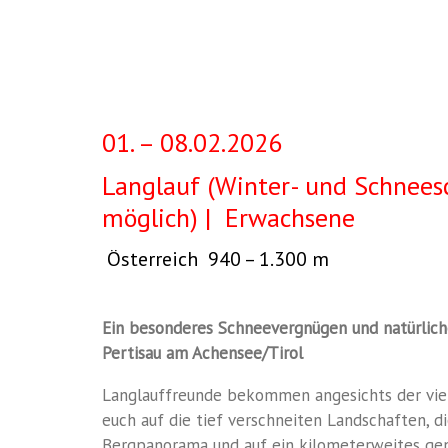
Pertisau
am
Achensee
01. – 08.02.2026
/
Tirol
Langlauf (Winter- und Schneesc
möglich) | Erwachsene
Österreich 940 – 1.300 m
Ein besonderes Schneevergnügen und natürlich
Pertisau am Achensee/Tirol
Langlauffreunde bekommen angesichts der viel
euch
auf die tief verschneiten Landschaften,
d
Bergpanorama und auf ein
kilometerweites gep