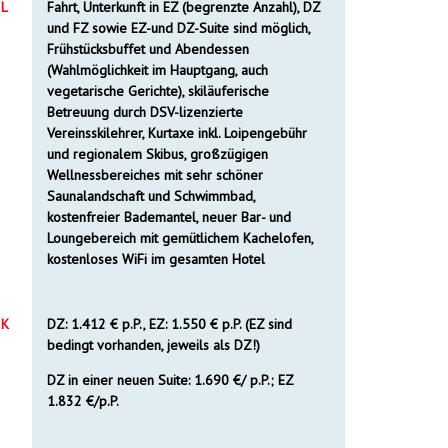
L
Fahrt, Unterkunft in EZ (begrenzte Anzahl), DZ
und FZ sowie EZ-und DZ-Suite sind möglich,
Frühstücksbuffet und Abendessen
(Wahlmöglichkeit im Hauptgang, auch
vegetarische Gerichte), skiläuferische
Betreuung durch DSV-lizenzierte
Vereinsskilehrer, Kurtaxe inkl. Loipengebühr
und regionalem Skibus, großzügigen
Wellnessbereiches mit sehr schöner
Saunalandschaft und Schwimmbad,
kostenfreier Bademantel, neuer Bar- und
Loungebereich mit gemütlichem Kachelofen,
kostenloses WiFi im gesamten Hotel
K
DZ: 1.412 € p.P., EZ: 1.550 € p.P. (EZ sind
bedingt vorhanden, jeweils als DZ!)
DZ in einer neuen Suite: 1.690 €/ p.P.; EZ
1.832 €/p.P.