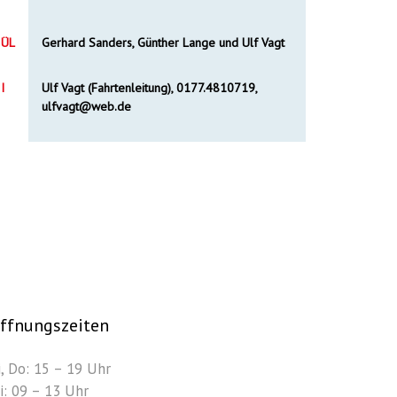
ÜL
Gerhard Sanders, G
ünther Lange und Ulf Vagt
I
Ulf Vagt (Fahrtenleitung), 0177.4810719,
ulfvagt@web.de
ffnungszeiten
i, Do: 15 – 19 Uhr
i: 09 – 13 Uhr