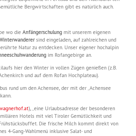
emütliche Bergwirtschaften gibt es natürlich auch.
ipe wo die
Anfängerschulung
mit unserem eigenen
Winterwanderer
sind eingeladen, auf zahlreichen und
erührte Natur zu entdecken
.
Unser eigener hochalpin
hneeschuhwanderung
im Rofangebirge an.
laufs hier den Winter in vollen
Zügen genießen (z.B.
 Achenkirch
und auf dem Rofan Hochplateau
).
ibus rund um den Achensee,
der mit der „Achensee
kann.
agnerhof.at
), „eine Urlaubsadresse der
besonderen
iliären Hotels mit viel Tiroler
Gemütlichkeit und
Frühstücksbuffet. D
ie frische Milch kommt direkt von
nes 4-Gang-Wahlmenü inklusive Salat- und