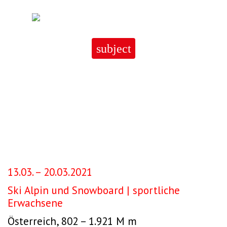
Skip
to
content
subject
Maria Alm
Maria
Alm
13.03. – 20.03.2021
Ski Alpin und Snowboard | sportliche
Erwachsene
Österreich, 802 – 1.921 M m