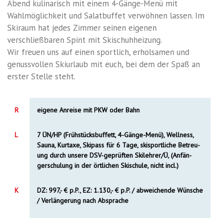
Abend kulinarisch mit einem 4-Gänge-Menü mit
Wahlmöglichkeit und Salatbuffet verwöhnen lassen. Im
Skiraum hat jedes Zimmer seinen eigenen
verschließbaren Spint mit Skischuhheizung.
Wir freuen uns auf einen sportlich, erholsamen und
genussvollen Skiurlaub mit euch, bei dem der Spaß an
erster Stelle steht.
R
eigene Anreise mit PKW oder Bahn
L
7 ÜN/HP (Frühstücksbuffett, 4-Gänge-Menü), Wellness,
Sauna, Kurtaxe, Skipass für 6 Tage, skisportliche Betreu-
ung durch unsere DSV-geprüften Skilehrer/Ü, (Anfän-
gerschulung in der örtlichen Skischule, nicht incl.)
K
DZ: 997,- € p.P., EZ: 1.130,- € p.P. / abweichende Wünsche
/ Verlängerung nach Absprache