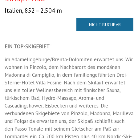
Sole
Italien, 852 – 2.504 m
NICHT BUCHBAR
EIN TOP-SKIGEBIET
im Adamellogebirge/Brenta-Dolomiten erwartet uns. Wir
wohnen in Pinzolo, dem Nachbarort des mondänen
Madonna di Campiglio, in dem familiengeführten Drei-
Sterne-Hotel Villa Fosine. Nach dem Skilauf erwartet
uns ein toller Wellnessbereich mit finnischer Sauna,
türkischem Bad, Hydro-Massage, Aroma- und
Cascadingshower, Eisbecken und weiteres. Die
verbundenen Skigebiete von Pinzolo, Madonna, Marilleva
und Folgarida erwarten uns, der Skipaß schließt auch
den Passo Tonale mit seinem Gletscher am Paß zur
Lombardei ein. Ca. 200 km Pisten plus 40 km Nordic-Ski-