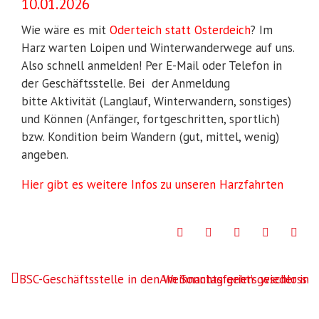
10.01.2026
Wie wäre es mit
Oderteich statt Osterdeich
? Im
Harz warten Loipen und Winterwanderwege auf uns.
Also schnell anmelden! Per E-Mail oder Telefon in
der Geschäftsstelle. Bei der Anmeldung
bitte Aktivität (Langlauf, Winterwandern, sonstiges)
und Können (Anfänger, fortgeschritten, sportlich)
bzw. Kondition beim Wandern (gut, mittel, wenig)
angeben.
Hier gibt es weitere Infos zu unseren Harzfahrten
Facebook
Twitter
Google+
LinkedIn
Pint
Beitragsnavigation
BSC-Geschäftsstelle in den Weihnachtsferien geschlosse
Am Sonntag geht’s wieder in d