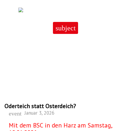
Skip
to
content
subject
Oderteich statt Osterdeich?
Oderteich statt Osterdeich?
Januar 3, 2026
event
Mit dem BSC in den Harz am Samstag,