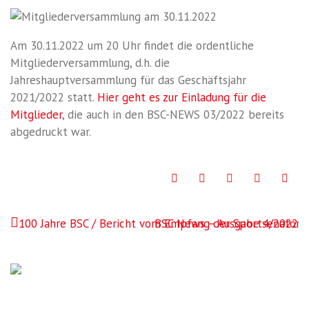
Am 30.11.2022 um 20 Uhr findet die ordentliche
Mitgliederversammlung, d.h. die
Jahreshauptversammlung für das Geschäftsjahr
2021/2022 statt.
Hier geht es zur Einladung für die
Mitglieder
, die auch in den BSC-NEWS 03/2022 bereits
abgedruckt war.
Facebook
Twitter
Google+
LinkedIn
Pint
Beitragsnavigation
100 Jahre BSC / Bericht vom Empfang der Sportsenatorin
BSC News – Ausgabe 4/2022