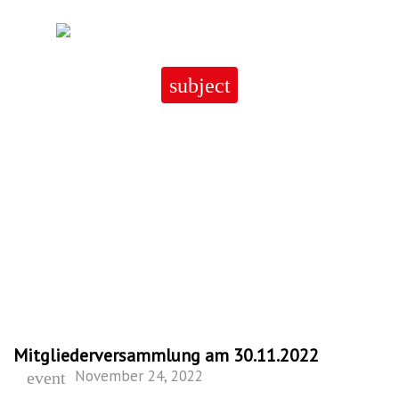
Skip
to
content
subject
Mitgliederversammlung am
30.11.2022
Mitgliederversammlung am 30.11.2022
November 24, 2022
event