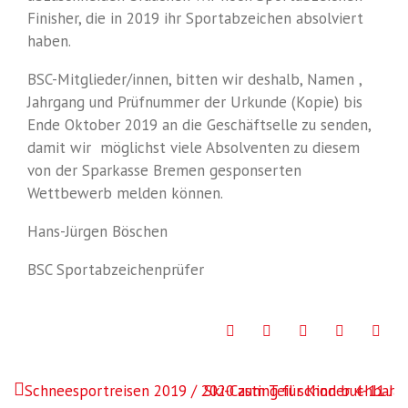
Finisher, die in 2019 ihr Sportabzeichen absolviert
haben.
BSC-Mitglieder/innen, bitten wir deshalb, Namen ,
Jahrgang und Prüfnummer der Urkunde (Kopie) bis
Ende Oktober 2019 an die Geschäftselle zu senden,
damit wir möglichst viele Absolventen zu diesem
von der Sparkasse Bremen gesponserten
Wettbewerb melden können.
Hans-Jürgen Böschen
BSC Sportabzeichenprüfer
Facebook
Twitter
Google+
LinkedIn
Pint
Beitragsnavigation
Schneesportreisen 2019 / 2020 zum Teil schon buchbar!
Ski-Casting für Kinder 4-11 Ja