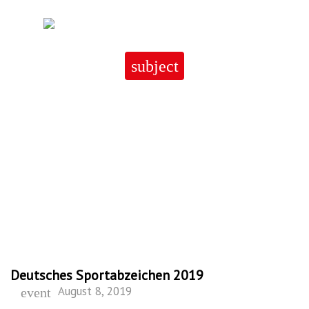
Skip
to
content
subject
Deutsches Sportabzeichen
2019
Deutsches Sportabzeichen 2019
August 8, 2019
event