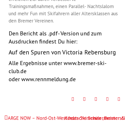
Trainingsmaßnahmen, einen Parallel- Nachtslalom
und mehr Fun mit Skifahrern aller Altersklassen aus
den Bremer Vereinen.
Den Bericht als .pdf- Version und zum
Ausdrucken findest Du hier:
Auf den Spuren von Victoria Rebensburg
Alle Ergebnisse unter www.bremer-ski-
club.de
oder www.rennmeldung.de
Facebook
Twitter
Google+
LinkedIn
Pint
Beitragsnavigation
ARGE NOW – Nord-Ost-Westdeutsche Schülermeistersch
Kinder-Skirennen „Bremer & 