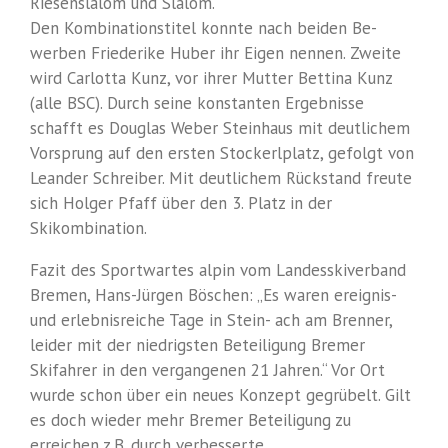
Riesenslalom und Slalom.
Den Kombinationstitel konnte nach beiden Be-
werben Friederike Huber ihr Eigen nennen. Zweite
wird Carlotta Kunz, vor ihrer Mutter Bettina Kunz
(alle BSC). Durch seine konstanten Ergebnisse
schafft es Douglas Weber Steinhaus mit deutlichem
Vorsprung auf den ersten Stockerlplatz, gefolgt von
Leander Schreiber. Mit deutlichem Rückstand freute
sich Holger Pfaff über den 3. Platz in der
Skikombination.
Fazit des Sportwartes alpin vom Landesskiverband
Bremen, Hans-Jürgen Böschen: „Es waren ereignis-
und erlebnisreiche Tage in Stein- ach am Brenner,
leider mit der niedrigsten Beteiligung Bremer
Skifahrer in den vergangenen 21 Jahren.“ Vor Ort
wurde schon über ein neues Konzept gegrübelt. Gilt
es doch wieder mehr Bremer Beteiligung zu
erreichen z.B. durch verbesserte